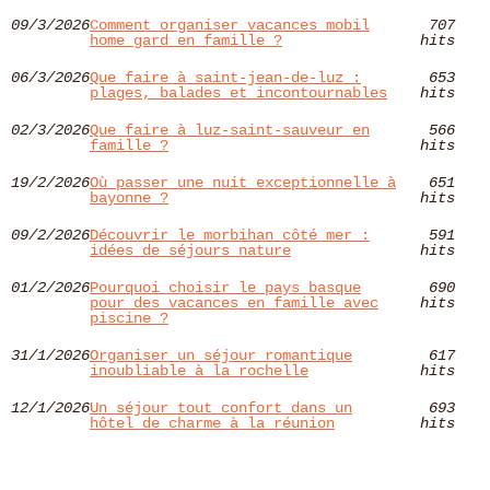
09/3/2026
Comment organiser vacances mobil
707
home gard en famille ?
hits
06/3/2026
Que faire à saint-jean-de-luz :
653
plages, balades et incontournables
hits
02/3/2026
Que faire à luz-saint-sauveur en
566
famille ?
hits
19/2/2026
Où passer une nuit exceptionnelle à
651
bayonne ?
hits
09/2/2026
Découvrir le morbihan côté mer :
591
idées de séjours nature
hits
01/2/2026
Pourquoi choisir le pays basque
690
pour des vacances en famille avec
hits
piscine ?
31/1/2026
Organiser un séjour romantique
617
inoubliable à la rochelle
hits
12/1/2026
Un séjour tout confort dans un
693
hôtel de charme à la réunion
hits