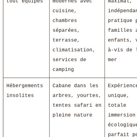
tout équipés
modernes avec
maximal,
cuisine,
indépenda
chambres
pratique 
séparées,
familles 
terrasse,
enfants, 
climatisation,
à-vis de 
services de
mer
camping
Hébergements
Cabane dans les
Expérienc
insolites
arbres, yourtes,
unique,
tentes safari en
totale
pleine nature
immersion
écologiqu
parfait p