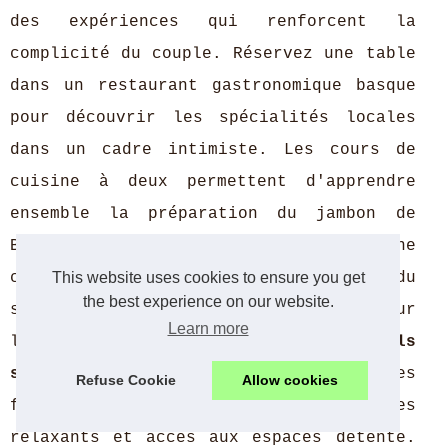
des expériences qui renforcent la
complicité du couple. Réservez une table
dans un restaurant gastronomique basque
pour découvrir les spécialités locales
dans un cadre intimiste. Les cours de
cuisine à deux permettent d'apprendre
ensemble la préparation du jambon de
Bayonne ou des gâteaux basques. Une
This website uses cookies to ensure you get
croisière sur l'Adour au coucher du
the best experience on our website.
soleil offre une perspective unique sur
Learn more
la ville depuis les flots. Les
hôtels
spa Bayonne
proposent souvent des
Refuse Cookie
Allow cookies
forfaits bien-être duo avec massages
relaxants et accès aux espaces détente.