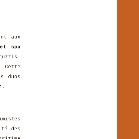
ent aux
tel spa
cuzzis.
. Cette
es duos
t.
imistes
ité des