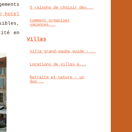
gements
5 raisons de choisir des...
n hotel
Comment organiser
sibles,
vacances...
cité en
Villas
Villa grand-gaube guide :...
Locations de villas à...
Retraite et nature : un
duo...