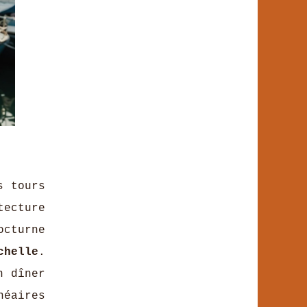
s tours
tecture
octurne
chelle
.
n dîner
néaires