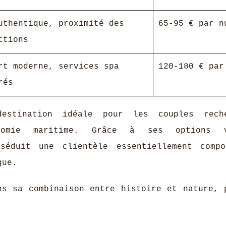
uthentique, proximité des
65-95 € par n
ctions
rt moderne, services spa
120-180 € par
rés
estination idéale pour les couples reche
onomie maritime. Grâce à ses options v
séduit une clientèle essentiellement comp
que.
ns sa combinaison entre histoire et nature, 