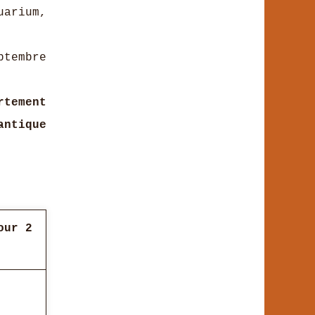
arium,
ptembre
rtement
antique
our 2