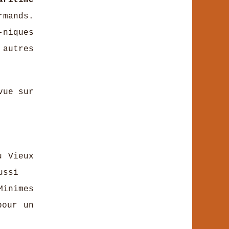
aritime
rmands.
niques
 autres
vue sur
u Vieux
ussi
inimes
pour un