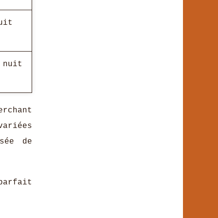
uit
 nuit
rchant
ariées
osée de
parfait