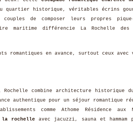
 à deux. Cette
escapade romantique charente m
u quartier historique, véritables écrins gou
 couples de composer leurs propres pique-
aire maritime différencie La Rochelle des
ts romantiques en avance, surtout ceux avec 
 Rochelle combine architecture historique d
ance authentique pour un séjour romantique ré
lissements comme Athome Résidence aux M
 la rochelle
avec jacuzzi, sauna et hammam 