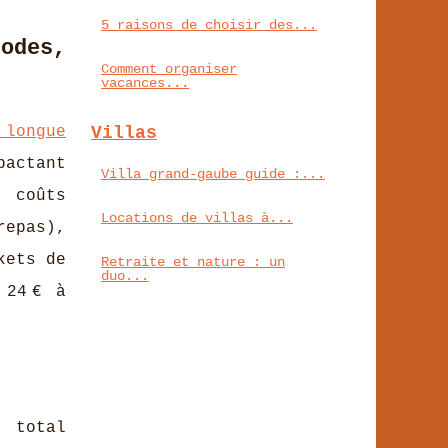
5 raisons de choisir des...
odes,
Comment organiser
vacances...
 longue
Villas
pactant
Villa grand-gaube guide :...
 coûts
Locations de villas à...
repas),
kets de
Retraite et nature : un
duo...
 24 € à
, total