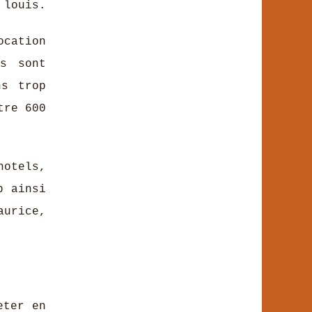
 louis.
ocation
us sont
ns trop
tre 600
hotels,
b ainsi
aurice,
eter en