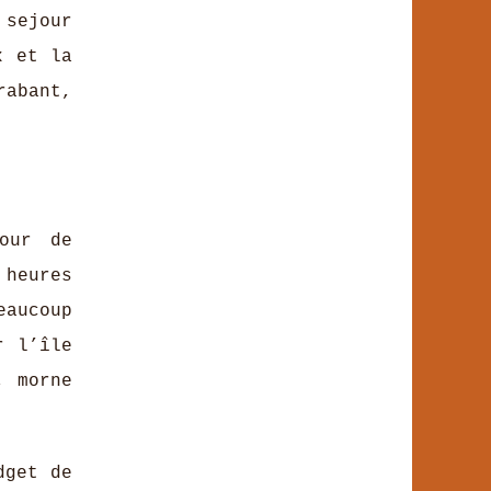
 sejour
x et la
rabant,
our de
 heures
eaucoup
r l’île
, morne
dget de