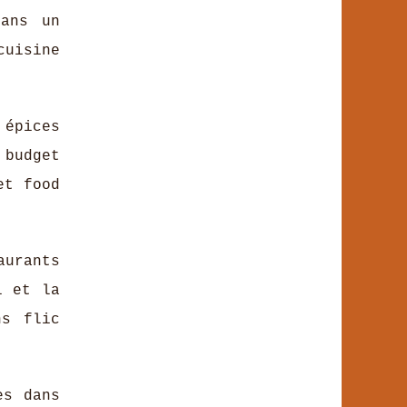
dans un
uisine
 épices
budget
et food
aurants
i et la
ns flic
es dans