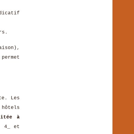
icatif
rs.
aison),
 permet
ce. Les
 hôtels
uitée à
n 4_ et