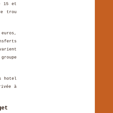
e 15 et
de trou
 euros,
nsferts
varient
 groupe
s hotel
rivée à
get