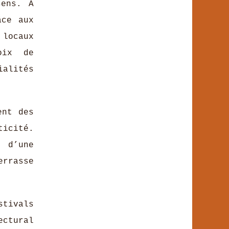
sens. À
âce aux
 locaux
oix de
ialités
ent des
ticité.
 d’une
errasse
stivals
ectural