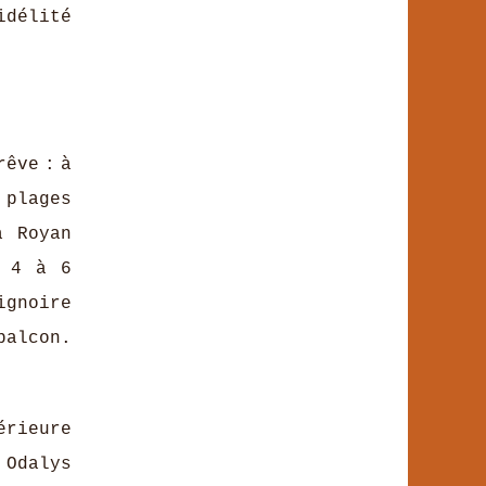
idélité
êve : à
 plages
a Royan
e 4 à 6
ignoire
balcon.
érieure
 Odalys