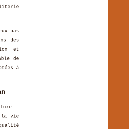
literie
eux pas
ans des
ion et
able de
ptées à
an
 luxe :
 la vie
qualité