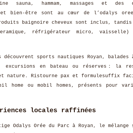
bine sauna, hammam, massages et des o
n et bien-être sont au cœur de l’odalys ore
roduits baignoire cheveux sont inclus, tandis
eramique, réfrigérateur micro, vaisselle)
s découvrent sports nautiques Royan, balades 
, excursions en bateau ou réserves : la re
et nature. Ristourne pax et formulesuffix fac
bil home ou mobil homes, présents pour var
riences locales raffinées
tige Odalys Orée du Parc à Royan, le mélange 