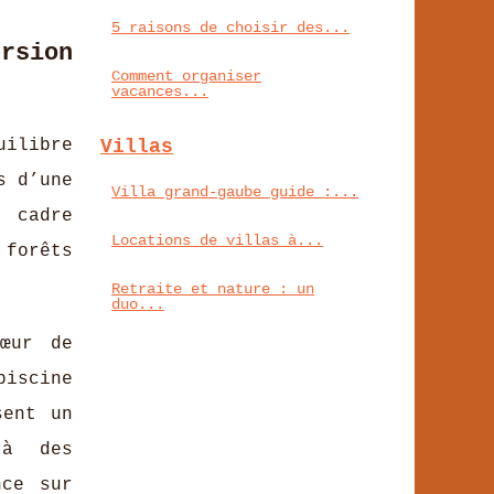
5 raisons de choisir des...
rsion
Comment organiser
vacances...
uilibre
Villas
s d’une
Villa grand-gaube guide :...
u cadre
Locations de villas à...
 forêts
Retraite et nature : un
duo...
cœur de
piscine
sent un
’à des
nce sur