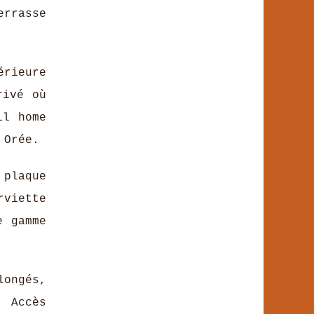
errasse
érieure
rivé où
il home
 Orée.
plaque
rviette
e gamme
longés,
. Accès