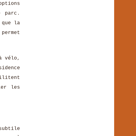
ptions
e parc.
 que la
 permet
à vélo,
sidence
ilitent
ier les
subtile