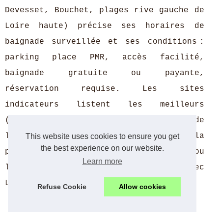
Devesset, Bouchet, plages rive gauche de
Loire haute) précise ses horaires de
baignade surveillée et ses conditions :
parking place PMR, accès facilité,
baignade gratuite ou payante,
réservation requise. Les sites
indicateurs listent les meilleurs
(meilleurs lacs, plages, plans eau de
l’Auvergne) avec info détail sur la
This website uses cookies to ensure you get
the best experience on our website.
pêche, sanitaires, aire pique nique ou
Learn more
locatifs comme le lac Grangent ou Aurec
Loire.
Refuse Cookie
Allow cookies
Conseils pour organiser une journée