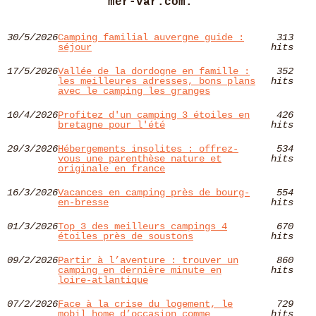
mer-var.com.
30/5/2026
Camping familial auvergne guide :
313
séjour
hits
17/5/2026
Vallée de la dordogne en famille :
352
les meilleures adresses, bons plans
hits
avec le camping les granges
10/4/2026
Profitez d'un camping 3 étoiles en
426
bretagne pour l'été
hits
29/3/2026
Hébergements insolites : offrez-
534
vous une parenthèse nature et
hits
originale en france
16/3/2026
Vacances en camping près de bourg-
554
en-bresse
hits
01/3/2026
Top 3 des meilleurs campings 4
670
étoiles près de soustons
hits
09/2/2026
Partir à l’aventure : trouver un
860
camping en dernière minute en
hits
loire-atlantique
07/2/2026
Face à la crise du logement, le
729
mobil home d’occasion comme
hits