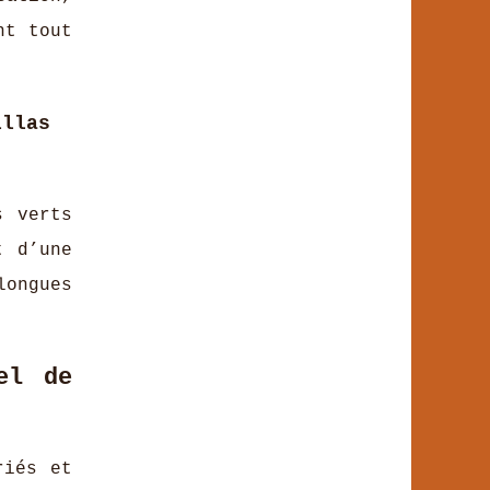
nt tout
llas
s verts
t d’une
longues
el de
riés et