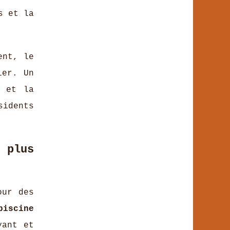
s et la
ent, le
ier. Un
, et la
sidents
 plus
our des
piscine
yant et