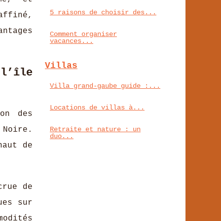
5 raisons de choisir des...
ffiné,
antages
Comment organiser
vacances...
Villas
l’île
Villa grand-gaube guide :...
Locations de villas à...
on des
 Noire.
Retraite et nature : un
duo...
haut de
crue de
ues sur
modités