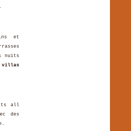
.
ins et
rrasses
s nuits
s
villas
ts all
vec des
e.