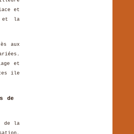
illeure
lace et
 et la
cès aux
ariées.
lage et
ces ile
és de
e de la
sation,