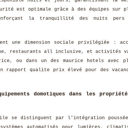
isponible nuits et jours, garantissant la me
urité est optimale grâce à des équipes sur p
renforçant la tranquillité des nuits pers
tent une dimension sociale privilégiée : ac
ne, restaurants all inclusive, et activités v
rice, ou dans un des maurice hotels avec p
un rapport qualite prix élevé pour des vacan
quipements domotiques dans les propriét
ile se distinguent par l'intégration poussé
systèmes automatisés pour lumières, climati