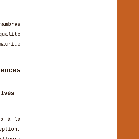
hambres
qualite
maurice
ences
ivés
ns à la
eption,