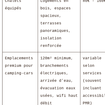
Chalets
Logements en
80€ - 160
équipés
bois, espaces
spacieux,
terrasses
panoramiques,
isolation
renforcée
Emplacements
120m² minimum,
variable
premium pour
branchements
selon
camping-cars
électriques,
services
arrivée d’eau,
(souvent
évacuation eaux
incluant
usées, wifi haut
accessibi
débit
PMR)