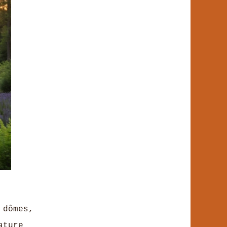
dômes,
ature