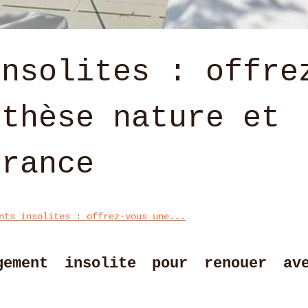
insolites : offre
nthèse nature et
france
nts insolites : offrez-vous une...
gement insolite pour renouer av