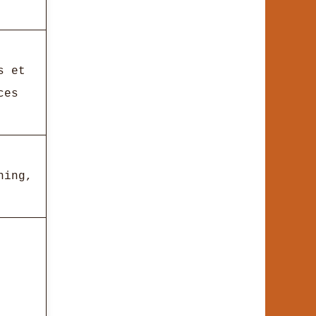
s et
ces
ning,