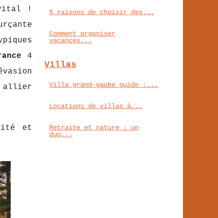
vital !
5 raisons de choisir des...
urçante
Comment organiser
ypiques
vacances...
rance
4
Villas
évasion
Villa grand-gaube guide :...
allier
Locations de villas à...
lité et
Retraite et nature : un
duo...