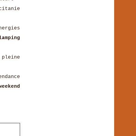
citanie
ergies
lamping
 pleine
endance
weekend