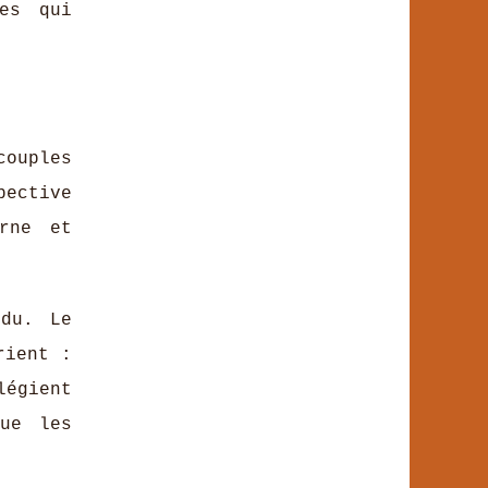
ves qui
couples
pective
erne et
ndu. Le
rient :
égient
que les