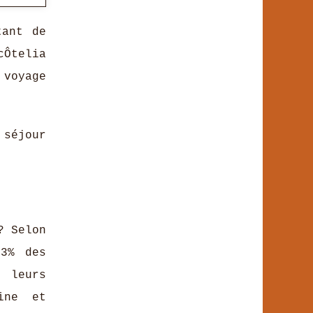
tant de
cÔtelia
voyage
séjour
? Selon
73% des
 leurs
ine et